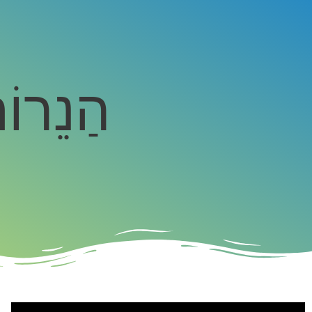
הַנֵרוֹת הַלָל