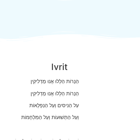
Ivrit
הַנֵרוֹת הַלָלוּ אָנוּ מַדְלִיקִין
הַנֵרוֹת הַלָלוּ אָנוּ מַדְלִיקִין
עַל הַניסים וְעַל הַנִפְלָאוֹת
וְעַל הַתְשׁוּעוֹת וְעַל הַמִלְחָמוֹת