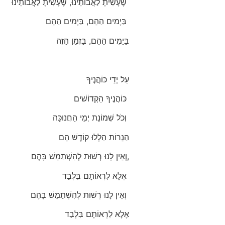
שֶׁעָשִׂיתָ לַאֲבוֹתֵינוּ, שֶׁעָשִׂיתָ לַאֲבוֹתֵינוּ
בַּיָמים הַהֵם, בַּיָמים הַהֵם
בַּיָמִים הַהֵם, בַּזְמַן הַזֶה
עַל יְדֵי כּוֹהֲנֶיךָ
כּוֹהֲנֶיךָ הַקְדוֹשׁים
וְכֹל שְׁמוֹנַת יְמֵי הַחֲנוּכָּה
הַנֵרוֹת הַלָלוּ קוֹדֶשׁ הֵם
וְאֵין לָנוּ רְשׁוּת לְהִשְׁתַמֵשׁ בָּהֶם,
אֶלָא לִרְאוֹתָם בִּלְבַד
וְאֵין לָנוּ רְשׁוּת לְהִשְׁתַמֵשׁ בָּהֶם
אֶלָא לִרְאוֹתָם בִּלְבַד