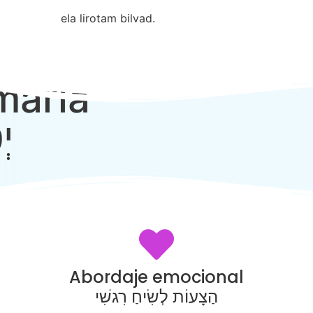
ela lirotam bilvad.
maria
יְ
Abordaje emocional
הַצָעוֹת לְשִׂיחַ רִגשִׁי