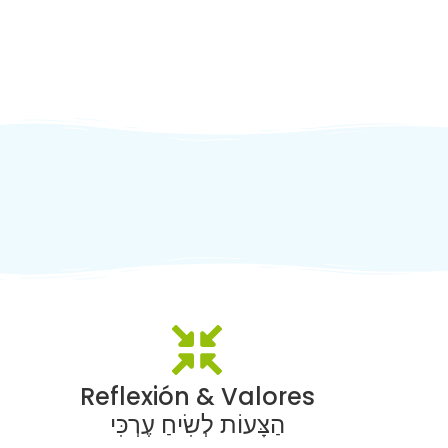
Reflexión & Valores
הַצָּעוֹת לְשִׂיחַ עֶרְכִּי