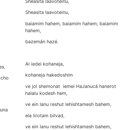
Sheasita laavoteinu,
Sheasita laavoteinu,
baiamim hahem, baiamim hahem, baiamim
hahem,
bazemán hazé.
Al iedei kohaneja,
es.
kohaneja hakedoshim
ocho
ve jol shemonat iemei HaJanucá hanerot
halalu kodesh hem,
ve ein lanu reshut lehishtamesh bahem,
guna
ela lirotam bilvad,
ve ein lanu reshut lehishtamesh bahem,