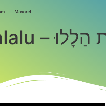
iom
Masoret
Hanerot halalu – וּ