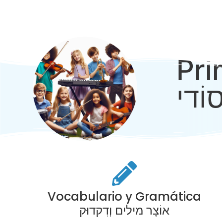
Pri
סוֹדי
Vocabulario y Gramática
אוֹצָר מילים וְדִקדוּק